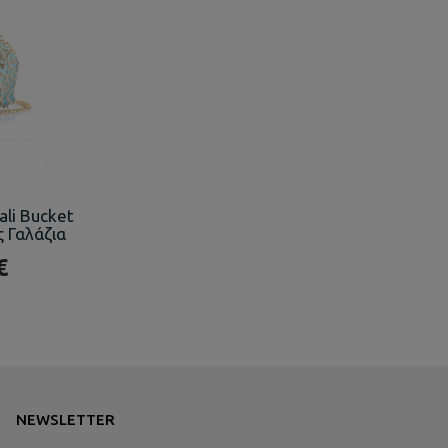
li Bucket
ς Γαλάζια
€
NEWSLETTER