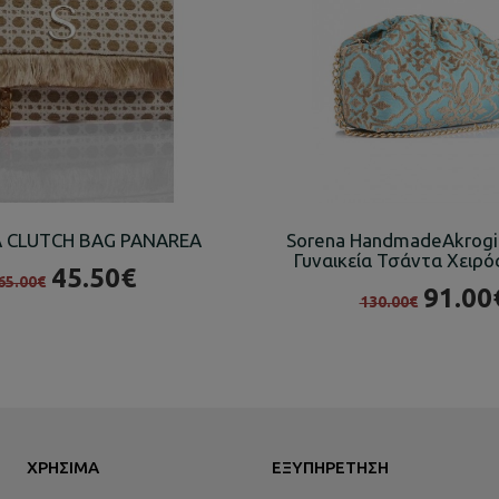
 CLUTCH BAG PANAREA
Sorena HandmadeAkrogia
Γυναικεία Τσάντα Χειρό
45.50€
65.00€
91.00
130.00€
ΧΡΉΣΙΜΑ
ΕΞΥΠΗΡΈΤΗΣΗ