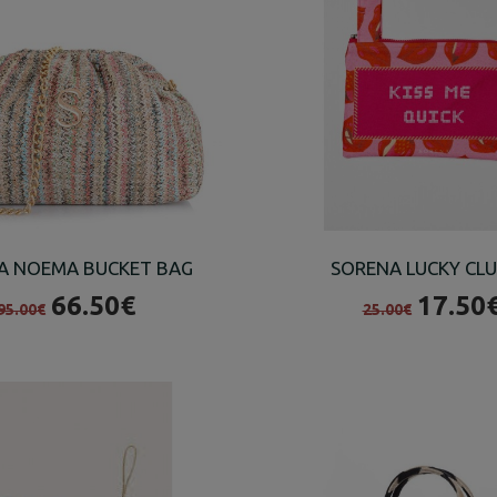
A NOEMA BUCKET BAG
SORENA LUCKY CL
66.50€
17.50
95.00€
25.00€