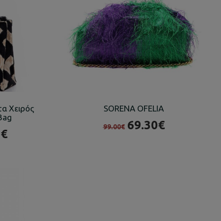
τα Χειρός
SORENA OFELIA
 Bag
69.30€
99.00€
0€