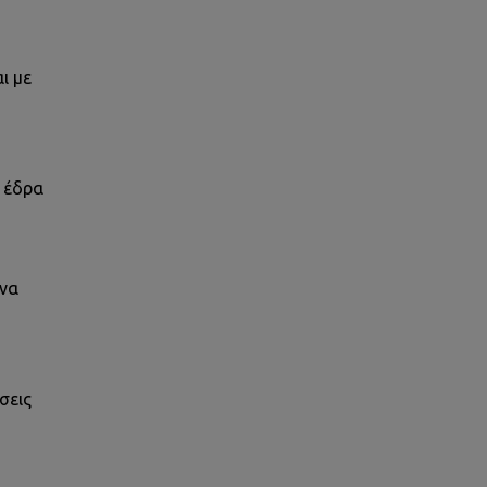
ι με
ν έδρα
 να
σεις