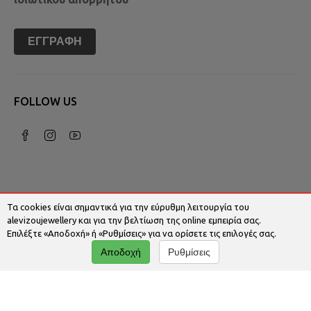
ΕΓΓΡΑΦΉ
FOLLOW US
Τα cookies είναι σημαντικά για την εύρυθμη λειτουργία του
alevizoujewellery και για την βελτίωση της online εμπειρία σας.
Επιλέξτε «Αποδοχή» ή «Ρυθμίσεις» για να ορίσετε τις επιλογές σας.
© 2026 Alevizoujewellery.com | Κατασκευή
Αποδοχή
Ρυθμίσεις
Ιστοσελίδων - Www.qualityweb.gr