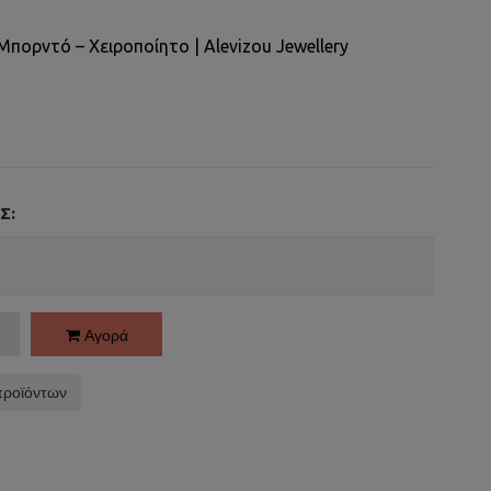
Mπορντό – Χειροποίητο | Alevizou Jewellery
Σ:
Αγορά
προϊόντων