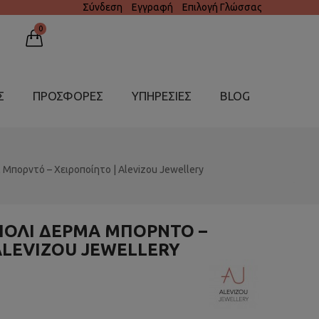
Σύνδεση
Εγγραφή
Επιλογή Γλώσσας
0
Σ
ΠΡΟΣΦΟΡΕΣ
ΥΠΗΡΕΣΊΕΣ
BLOG
 Μπορντό – Χειροποίητο | Alevizou Jewellery
ΧΙΌΛΙ ΔΈΡΜΑ ΜΠΟΡΝΤΌ –
ALEVIZOU JEWELLERY