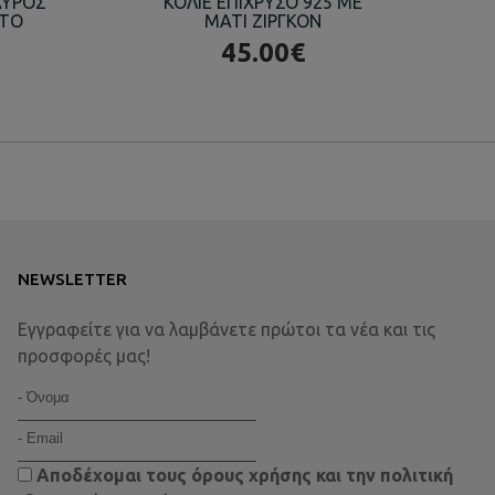
ΑΥΡΟΣ
ΚΟΛΙΕ ΕΠΙΧΡΥΣΟ 925 ΜΕ
ΚΟ
ΛΤΟ
ΜΑΤΙ ΖΙΡΓΚΟΝ
Ε
45.00€
NEWSLETTER
Εγγραφείτε για να λαμβάνετε πρώτοι τα νέα και τις
προσφορές μας!
Αποδέχομαι τους
όρους χρήσης
και την
πολιτική