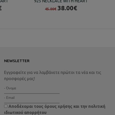
EART
925 NECKLACE WITH HEART
€
38.00€
45.00€
NEWSLETTER
Εγγραφείτε για να λαμβάνετε πρώτοι τα νέα και τις
προσφορές μας!
Αποδέχομαι τους
όρους χρήσης
και την
πολιτική
ιδιωτικού απορρήτου