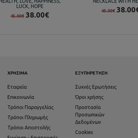
HEALTH, LOVE, HAPPINESS,
NECKLACE WITH H
LUCK, HOPE
38.00
45.00€
38.00€
45.00€
ΧΡΉΣΙΜΑ
ΕΞΥΠΗΡΈΤΗΣΗ
Εταιρεία
Συχνές Ερωτήσεις
Επικοινωνία
Όροι χρήσης
Τρόποι Παραγγελίας
Προστασία
Προσωπικών
Τρόποι Πληρωμής
Δεδομένων
Τρόποι Αποστολής
Cookies
Εγγύηση - Επιστροφές