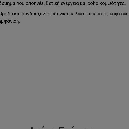
όσμημα που αποπνέει θετική ενέργεια και boho κομψότητα.
 βράδυ και συνδυάζονται ιδανικά με λινά φορέματα, καφτάνι
εμφάνιση.