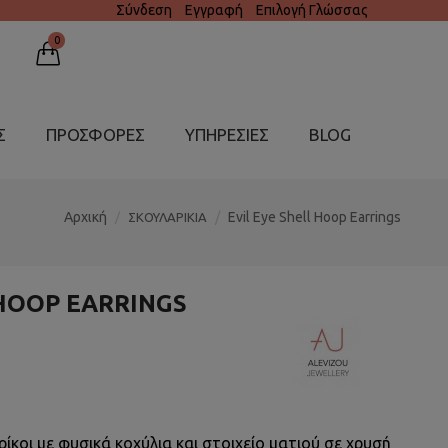
Σύνδεση
Εγγραφή
Επιλογή Γλώσσας
0
Σ
ΠΡΟΣΦΟΡΕΣ
ΥΠΗΡΕΣΊΕΣ
BLOG
Αρχική
Evil Eye Shell Hoop Earrings
ΣΚΟΥΛΑΡΙΚΙΑ
 HOOP EARRINGS
ίκοι με φυσικά κοχύλια και στοιχείο ματιού σε χρυσή