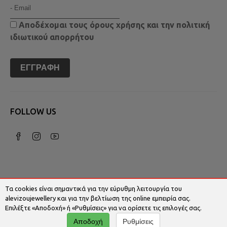
Αποδέχομαι τους
όρους χρήσης
και την
πολιτική
ιδιωτικού απορρήτου
ΕΓΓΡΑΦΉ
FOLLOW US
Τα cookies είναι σημαντικά για την εύρυθμη λειτουργία του
alevizoujewellery και για την βελτίωση της online εμπειρία σας.
Επιλέξτε «Αποδοχή» ή «Ρυθμίσεις» για να ορίσετε τις επιλογές σας.
© 2026 Alevizoujewellery.com | Κατασκευή
Αποδοχή
Ρυθμίσεις
Ιστοσελίδων - Www.qualityweb.gr