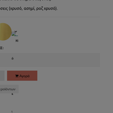
σεις (χρυσό, ασημί, ροζ χρυσό).
Σ:
Αγορά
προϊόντων