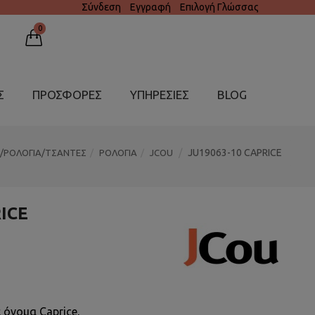
Σύνδεση
Εγγραφή
Επιλογή Γλώσσας
0
Σ
ΠΡΟΣΦΟΡΕΣ
ΥΠΗΡΕΣΊΕΣ
BLOG
JU19063-10 CAPRICE
Ν/ΡΟΛΟΓΙΑ/ΤΣΑΝΤΕΣ
ΡΟΛΟΓΙΑ
JCOU
ICE
 όνομα Caprice,