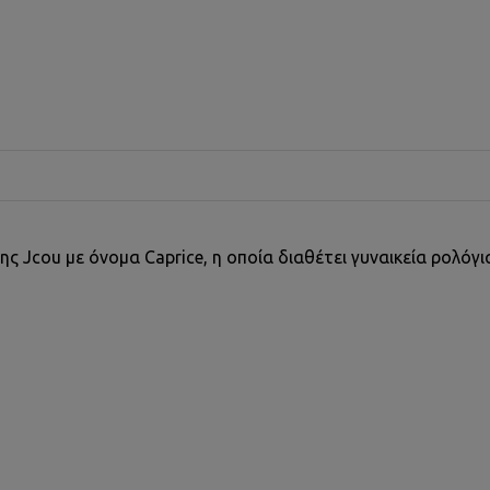
της Jcou με όνομα Caprice, η οποία διαθέτει γυναικεία ρολό