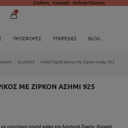
Σύνδεση
Εγγραφή
Επιλογή Γλώσσας
0
Σ
ΠΡΟΣΦΟΡΕΣ
ΥΠΗΡΕΣΊΕΣ
BLOG
Αρχική
Κολιέ Πομπέ Κρίκος Με Ζιρκόν Ασήμι 925
SILVER925
ΊΚΟΣ ΜΕ ΖΙΡΚΌΝ ΑΣΉΜΙ 925
με μοντέρνο πομπέ κρίκο και λαμπερά ζιρκόν. Ιδανικό