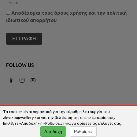
Αποδέχομαι τους
όρους χρήσης
και την
πολιτική
ιδιωτικού απορρήτου
ΕΓΓΡΑΦΉ
FOLLOW US
Τα cookies είναι σημαντικά για την εύρυθμη λειτουργία του
alevizoujewellery και για την βελτίωση της online εμπειρία σας.
Επιλέξτε «Αποδοχή» ή «Ρυθμίσεις» για να ορίσετε τις επιλογές σας.
© 2026 Alevizoujewellery.com | Κατασκευή
Αποδοχή
Ρυθμίσεις
Ιστοσελίδων - Www.qualityweb.gr