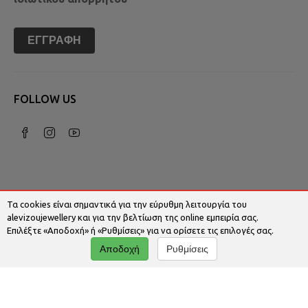
ΕΓΓΡΑΦΉ
FOLLOW US
Τα cookies είναι σημαντικά για την εύρυθμη λειτουργία του
alevizoujewellery και για την βελτίωση της online εμπειρία σας.
Επιλέξτε «Αποδοχή» ή «Ρυθμίσεις» για να ορίσετε τις επιλογές σας.
© 2026 Alevizoujewellery.com | Κατασκευή
Αποδοχή
Ρυθμίσεις
Ιστοσελίδων - Www.qualityweb.gr