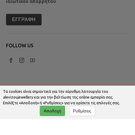
ιδιωτικού απορρήτου
ΕΓΓΡΑΦΉ
FOLLOW US
Τα cookies είναι σημαντικά για την εύρυθμη λειτουργία του
alevizoujewellery και για την βελτίωση της online εμπειρία σας.
Επιλέξτε «Αποδοχή» ή «Ρυθμίσεις» για να ορίσετε τις επιλογές σας.
© 2026 Alevizoujewellery.com | Κατασκευή
Αποδοχή
Ρυθμίσεις
Ιστοσελίδων - Www.qualityweb.gr