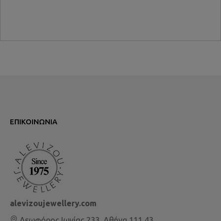
ΕΠΙΚΟΙΝΩΝΊΑ
alevizoujewellery.com
Λεωφόρος Ιωνίας 233, Αθήνα 111 43