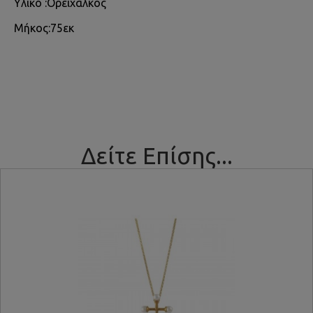
Υλικό :Ορείχαλκος
Μήκος:75εκ
Δείτε Επίσης...