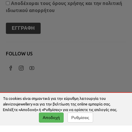
Αποδέχομαι τους
όρους χρήσης
και την
πολιτική
ιδιωτικού απορρήτου
ΕΓΓΡΑΦΉ
FOLLOW US
Τα cookies είναι σημαντικά για την εύρυθμη λειτουργία του
alevizoujewellery και για την βελτίωση της online εμπειρία σας.
Επιλέξτε «Αποδοχή» ή «Ρυθμίσεις» για να ορίσετε τις επιλογές σας.
© 2026 Alevizoujewellery.com | Κατασκευή
Αποδοχή
Ρυθμίσεις
Ιστοσελίδων - Www.qualityweb.gr