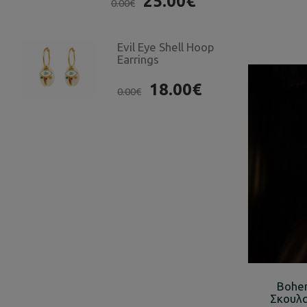
25.00€
0.00€
Evil Eye Shell Hoop
Earrings
18.00€
0.00€
Bohe
Σκουλα