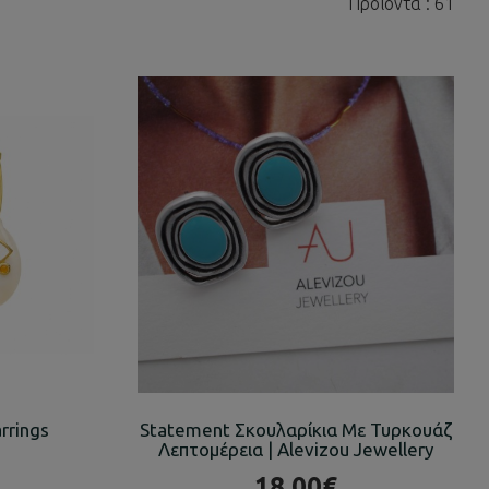
Προϊόντα : 61
arrings
Statement Σκουλαρίκια Με Τυρκουάζ
Λεπτομέρεια | Alevizou Jewellery
18.00€