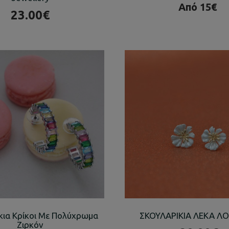
Από 15€
23.00€
κια Κρίκοι Με Πολύχρωμα
ΣΚΟΥΛΑΡΙΚΙΑ ΛΕΚΑ Λ
Ζιρκόν