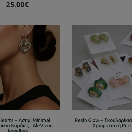
25.00€
 Hearts – Ασημί Minimal
Resin Glow – Σκουλαρίκια
ίκια Καρδιές | AleVizou
Χρωματιστή Ρητί
Jewellery