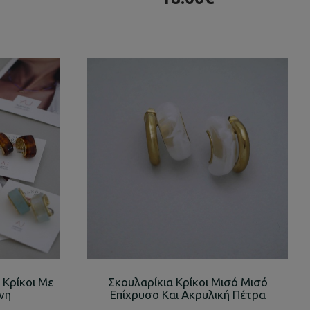
 Κρίκοι Με
Σκουλαρίκια Κρίκοι Μισό Μισό
νη
Επίχρυσο Και Ακρυλική Πέτρα