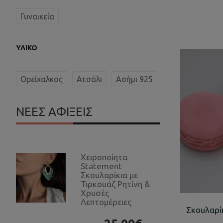
Γυναικεία
ΥΛΙΚΌ
Ορείχαλκος
Ατσάλι
Ασήμι 925
ΝΕΕΣ ΑΦΙΞΕΙΣ
Χειροποίητα
Statement
Σκουλαρίκια με
Τιρκουάζ Ρητίνη &
Χρυσές
Λεπτομέρειες
Σκουλαρί